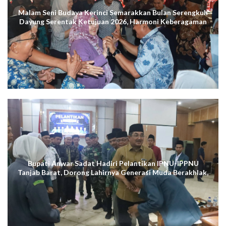
Malam Seni Budaya Kerinci Semarakkan Bulan Serengkuh
Dayung Serentak Ketujuan 2026, Harmoni Keberagaman
Terus Menggema di Kuala Tungkal
Bupati Anwar Sadat Hadiri Pelantikan IPNU-IPPNU
Tanjab Barat, Dorong Lahirnya Generasi Muda Berakhlak,
Cerdas Digital, dan Berdaya Saing