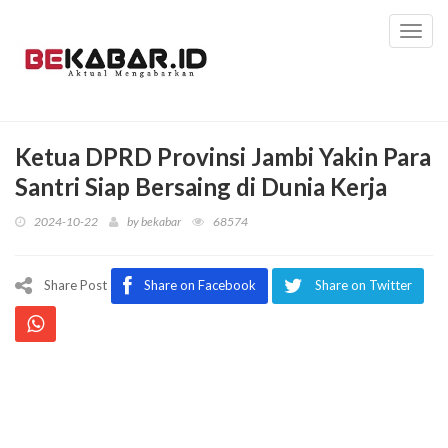
Toggl
navig
Ketua DPRD Provinsi Jambi Yakin Para
Santri Siap Bersaing di Dunia Kerja
2024-10-22
by
bekabar
68574
Share Post
Share on Facebook
Share on Twitter