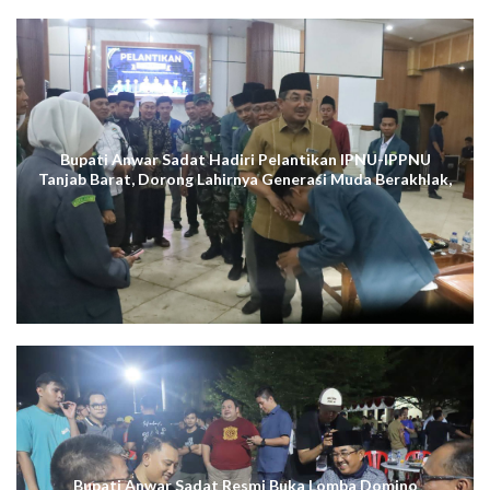
Bupati Anwar Sadat Hadiri Pelantikan IPNU-IPPNU
Tanjab Barat, Dorong Lahirnya Generasi Muda Berakhlak,
Cerdas Digital, dan Berdaya Saing
Bupati Anwar Sadat Resmi Buka Lomba Domino