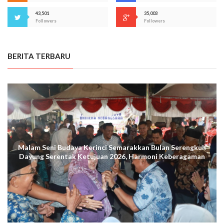
43,501
35,003
Followers
Followers
BERITA TERBARU
Malam Seni Budaya Kerinci Semarakkan Bulan Serengkuh
Dayung Serentak Ketujuan 2026, Harmoni Keberagaman
Terus Menggema di Kuala Tungkal