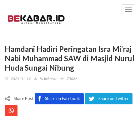
Toggl
navig
Hamdani Hadiri Peringatan Isra Mi’raj
Nabi Muhammad SAW di Masjid Nurul
Huda Sungai Nibung
2025-01-19
by
bekabar
75066
Share Post
Share on Facebook
Share on Twitter