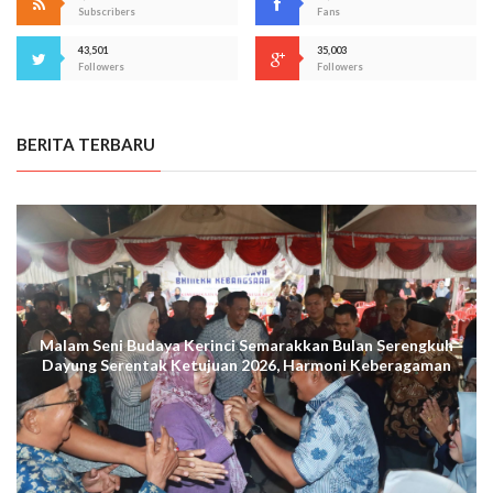
Subscribers
Fans
43,501
35,003
Followers
Followers
BERITA TERBARU
Malam Seni Budaya Kerinci Semarakkan Bulan Serengkuh
Dayung Serentak Ketujuan 2026, Harmoni Keberagaman
Terus Menggema di Kuala Tungkal