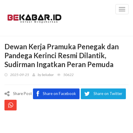
Toggl
navig
Dewan Kerja Pramuka Penegak dan
Pandega Kerinci Resmi Dilantik,
Sudirman Ingatkan Peran Pemuda
2025-09-25
by
bekabar
50622
Share Post
Share on Facebook
Share on Twitter