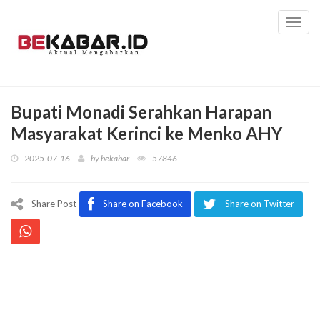
Toggl
navig
Bupati Monadi Serahkan Harapan
Masyarakat Kerinci ke Menko AHY
2025-07-16
by
bekabar
57846
Share Post
Share on Facebook
Share on Twitter