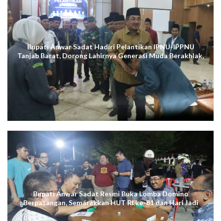
Bupati Anwar Sadat Hadiri Pelantikan IPNU-IPPNU
Tanjab Barat, Dorong Lahirnya Generasi Muda Berakhlak,
Cerdas Digital, dan Berdaya Saing
Bupati Anwar Sadat Resmi Buka Lomba Domino
Berpasangan, Semarakkan HUT RI ke-81 dan Hari Jadi
ke-61 Tanjab Barat