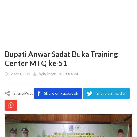
Bupati Anwar Sadat Buka Training
Center MTQ ke-51
2022-09-09
by
bekabar
110124
Share Post
Share on Facebook
Share on Twitter