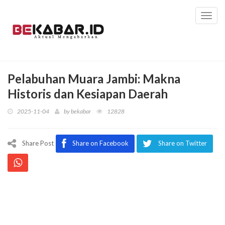
Toggl
navig
Pelabuhan Muara Jambi: Makna
Historis dan Kesiapan Daerah
2025-11-04
by
bekabar
12828
Share Post
Share on Facebook
Share on Twitter