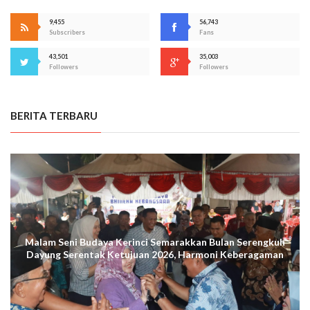
9,455
56,743
Subscribers
Fans
43,501
35,003
Followers
Followers
BERITA TERBARU
Malam Seni Budaya Kerinci Semarakkan Bulan Serengkuh
Dayung Serentak Ketujuan 2026, Harmoni Keberagaman
Terus Menggema di Kuala Tungkal