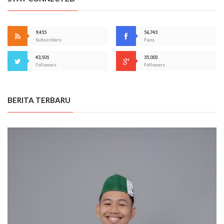
9,455
56,743
Subscribers
Fans
43,501
35,003
Followers
Followers
BERITA TERBARU