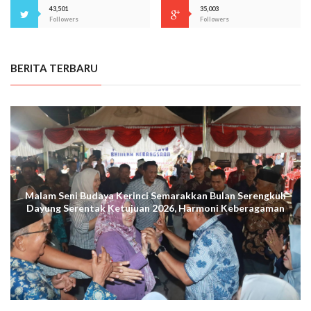
43,501
35,003
Followers
Followers
BERITA TERBARU
Malam Seni Budaya Kerinci Semarakkan Bulan Serengkuh
Dayung Serentak Ketujuan 2026, Harmoni Keberagaman
Terus Menggema di Kuala Tungkal