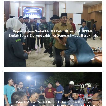
Bupati Anwar Sadat Hadiri Pelantikan IPNU-IPPNU
Tanjab Barat, Dorong Lahirnya Generasi Muda Berakhlak,
Cerdas Digital, dan Berdaya Saing
Bupati Anwar Sadat Resmi Buka Lomba Domino