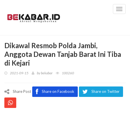
Toggl
navig
Dikawal Resmob Polda Jambi,
Anggota Dewan Tanjab Barat Ini Tiba
di Kejari
2021-09-15
by
bekabar
100260
Share Post
Share on Facebook
Share on Twitter