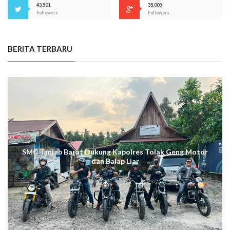
43,501
35,003
Followers
Followers
BERITA TERBARU
SMC Tanjab Barat Dukung Kapolres Tolak Geng Motor
dan Balap Liar