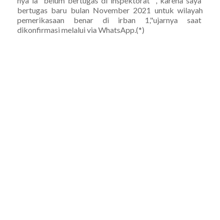
nya ia belum bertugas di inspektorat , karena saya
bertugas baru bulan November 2021 untuk wilayah
pemerikasaan benar di irban 1,"ujarnya saat
dikonfirmasi melalui via WhatsApp.(*)