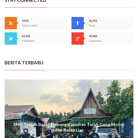
9,455
56,743
Subscribers
Fans
43,501
35,003
Followers
Followers
BERITA TERBARU
SMC Tanjab Barat Dukung Kapolres Tolak Geng Motor
dan Balap Liar