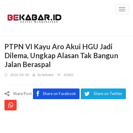
Toggl
navig
PTPN VI Kayu Aro Akui HGU Jadi
Dilema, Ungkap Alasan Tak Bangun
Jalan Beraspal
2026-06-30
by
bekabar
10482
Share Post
Share on Facebook
Share on Twitter