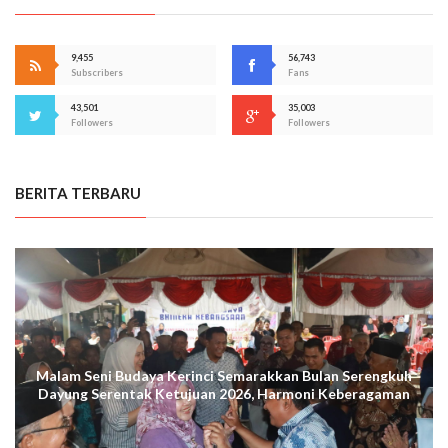
9,455
56,743
Subscribers
Fans
43,501
35,003
Followers
Followers
BERITA TERBARU
Malam Seni Budaya Kerinci Semarakkan Bulan Serengkuh
Dayung Serentak Ketujuan 2026, Harmoni Keberagaman
Terus Menggema di Kuala Tungkal