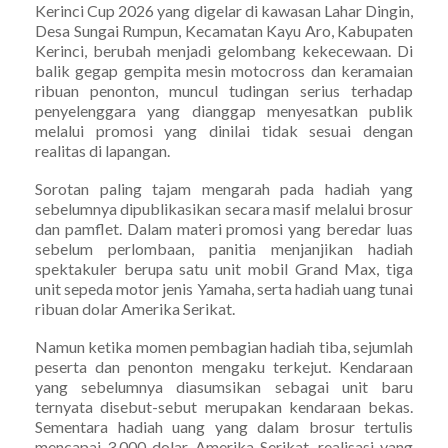
Kerinci Cup 2026 yang digelar di kawasan Lahar Dingin,
Desa Sungai Rumpun, Kecamatan Kayu Aro, Kabupaten
Kerinci, berubah menjadi gelombang kekecewaan. Di
balik gegap gempita mesin motocross dan keramaian
ribuan penonton, muncul tudingan serius terhadap
penyelenggara yang dianggap menyesatkan publik
melalui promosi yang dinilai tidak sesuai dengan
realitas di lapangan.
Sorotan paling tajam mengarah pada hadiah yang
sebelumnya dipublikasikan secara masif melalui brosur
dan pamflet. Dalam materi promosi yang beredar luas
sebelum perlombaan, panitia menjanjikan hadiah
spektakuler berupa satu unit mobil Grand Max, tiga
unit sepeda motor jenis Yamaha, serta hadiah uang tunai
ribuan dolar Amerika Serikat.
Namun ketika momen pembagian hadiah tiba, sejumlah
peserta dan penonton mengaku terkejut. Kendaraan
yang sebelumnya diasumsikan sebagai unit baru
ternyata disebut-sebut merupakan kendaraan bekas.
Sementara hadiah uang yang dalam brosur tertulis
mencapai 3.000 dolar Amerika Serikat, realisasi yang