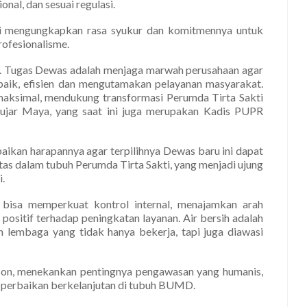
onal, dan sesuai regulasi.
ni mengungkapkan rasa syukur dan komitmennya untuk
rofesionalisme.
n. Tugas Dewas adalah menjaga marwah perusahaan agar
g baik, efisien dan mengutamakan pelayanan masyarakat.
aksimal, mendukung transformasi Perumda Tirta Sakti
 ujar Maya, yang saat ini juga merupakan Kadis PUPR
aikan harapannya agar terpilihnya Dewas baru ini dapat
as dalam tubuh Perumda Tirta Sakti, yang menjadi ujung
.
bisa memperkuat kontrol internal, menajamkan arah
positif terhadap peningkatan layanan. Air bersih adalah
 lembaga yang tidak hanya bekerja, tapi juga diawasi
ison, menekankan pentingnya pengawasan yang humanis,
 perbaikan berkelanjutan di tubuh BUMD.