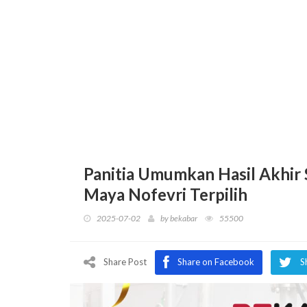
Panitia Umumkan Hasil Akhir 
Maya Nofevri Terpilih
2025-07-02
by
bekabar
55500
Share Post
Share on Facebook
S