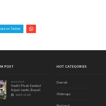
hare on Twitter
M POST
HOT CATEGORIES
pemerintah
Daerah
Hadiri Pisah Sambut
Kajati Jambi, Bupati
Olahraga
Monadi Dorong
2025-11-05
Penguatan Kolaborasi
Pemkab Kerinci dan
Nasional