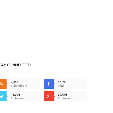
TAY CONNECTED
9,455
56,743
Subscribers
Fans
43,501
35,003
Followers
Followers