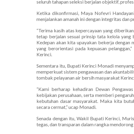
seluruh tahapan seleksi berjalan objektif, profesi
Ketika dikonfirmasi, Maya Nofevri Handaya
menjalankan amanah ini dengan integritas dan p
“Terima kasih atas kepercayaan yang diberika
tetap berjalan sesuai prinsip tata kelola yan
Kedepan akan kita upayakan bekerja dengan m
yang berorientasi pada kepuasan pelanggan,”
Kerinci.
Sementara itu, Bupati Kerinci Monadi menyamp
memperkuat sistem pengawasan dan akuntabilit
tombak pelayanan air bersih masyarakat Kerinci
“Kami berharap kehadiran Dewan Pengawas 
kebijakan perusahaan, serta memberi pengaruh 
kebutuhan dasar masyarakat. Maka kita butuh
secara cermat,” ucap Monadi.
Senada dengan itu, Wakil Bupati Kerinci, Mur
tegas, dan transparan dalam rangka mendorong