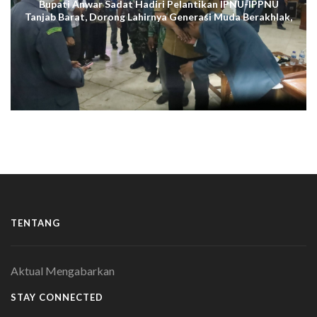
Bupati Anwar Sadat Hadiri Pelantikan IPNU-IPPNU
Tanjab Barat, Dorong Lahirnya Generasi Muda Berakhlak,
Cerdas Digital, dan Berdaya Saing
TENTANG
Aktual Mengabarkan
STAY CONNECTED