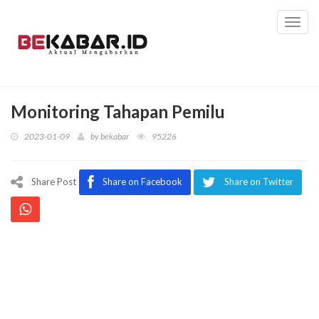
Toggl
navig
Monitoring Tahapan Pemilu
2023-01-09
by
bekabar
95226
Share Post
Share on Facebook
Share on Twitter