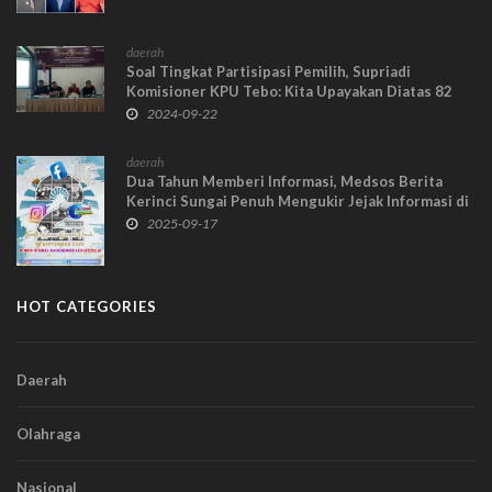
daerah
Soal Tingkat Partisipasi Pemilih, Supriadi
Komisioner KPU Tebo: Kita Upayakan Diatas 82
Persen
2024-09-22
daerah
Dua Tahun Memberi Informasi, Medsos Berita
Kerinci Sungai Penuh Mengukir Jejak Informasi di
Ranah Digital
2025-09-17
HOT CATEGORIES
Daerah
Olahraga
Nasional