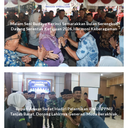
Malam Seni Budaya Kerinci Semarakkan Bulan Serengkuh
Dayung Serentak Ketujuan 2026, Harmoni Keberagaman
Terus Menggema di Kuala Tungkal
Bupati Anwar Sadat Hadiri Pelantikan IPNU-IPPNU
Tanjab Barat, Dorong Lahirnya Generasi Muda Berakhlak,
Cerdas Digital, dan Berdaya Saing