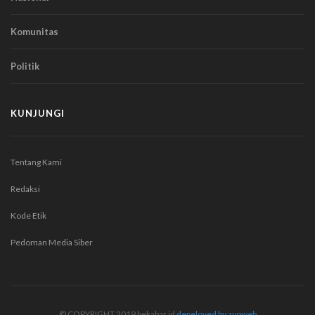
Komunitas
Politik
KUNJUNGI
Tentang Kami
Redaksi
Kode Etik
Pedoman Media Siber
© COPYRIGHT 2019 bekabar.id
depeloved by ayoweb