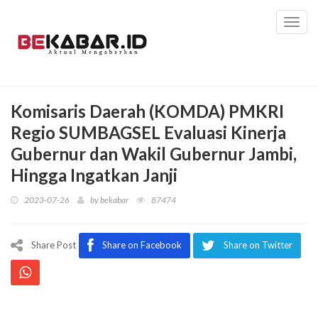
Toggl
navig
Komisaris Daerah (KOMDA) PMKRI
Regio SUMBAGSEL Evaluasi Kinerja
Gubernur dan Wakil Gubernur Jambi,
Hingga Ingatkan Janji
2023-07-26
by
bekabar
87474
Share Post
Share on Facebook
Share on Twitter