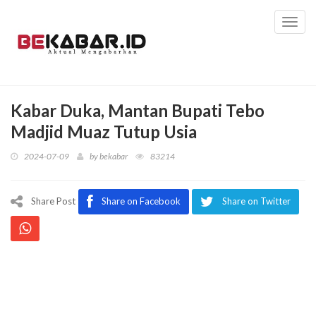
Toggl
navig
Kabar Duka, Mantan Bupati Tebo
Madjid Muaz Tutup Usia
2024-07-09
by
bekabar
83214
Share Post
Share on Facebook
Share on Twitter