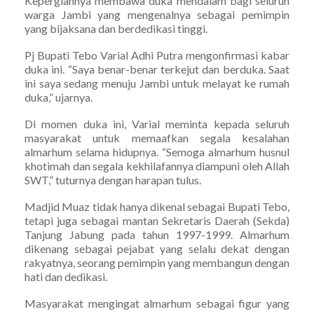
Kepergiannya membawa duka mendalam bagi seluruh
warga Jambi yang mengenalnya sebagai pemimpin
yang bijaksana dan berdedikasi tinggi.
Pj Bupati Tebo Varial Adhi Putra mengonfirmasi kabar
duka ini. “Saya benar-benar terkejut dan berduka. Saat
ini saya sedang menuju Jambi untuk melayat ke rumah
duka,” ujarnya.
Di momen duka ini, Varial meminta kepada seluruh
masyarakat untuk memaafkan segala kesalahan
almarhum selama hidupnya. “Semoga almarhum husnul
khotimah dan segala kekhilafannya diampuni oleh Allah
SWT,” tuturnya dengan harapan tulus.
Madjid Muaz tidak hanya dikenal sebagai Bupati Tebo,
tetapi juga sebagai mantan Sekretaris Daerah (Sekda)
Tanjung Jabung pada tahun 1997-1999. Almarhum
dikenang sebagai pejabat yang selalu dekat dengan
rakyatnya, seorang pemimpin yang membangun dengan
hati dan dedikasi.
Masyarakat mengingat almarhum sebagai figur yang