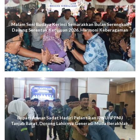
Malam Seni Budaya Kerinci Semarakkan Bulan Serengkuh
Dayung Serentak Ketujuan 2026, Harmoni Keberagaman
Terus Menggema di Kuala Tungkal
Bupati Anwar Sadat Hadiri Pelantikan IPNU-IPPNU
Tanjab Barat, Dorong Lahirnya Generasi Muda Berakhlak,
Cerdas Digital, dan Berdaya Saing