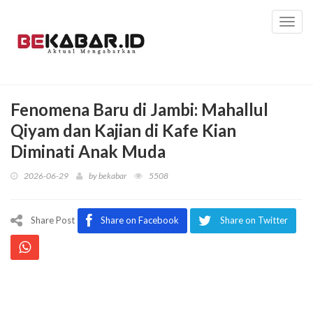
Toggl
navig
Fenomena Baru di Jambi: Mahallul
Qiyam dan Kajian di Kafe Kian
Diminati Anak Muda
2026-06-29
by
bekabar
5508
Share Post
Share on Facebook
Share on Twitter