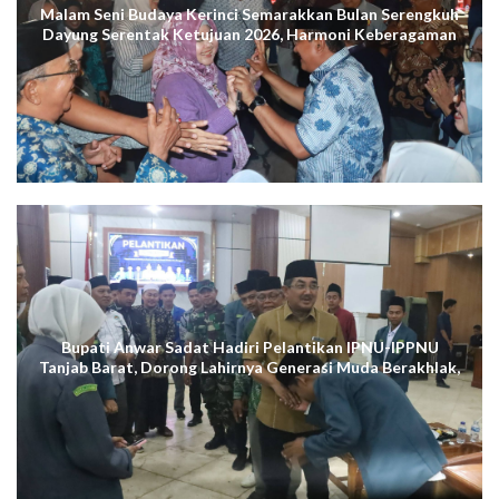
Malam Seni Budaya Kerinci Semarakkan Bulan Serengkuh
Dayung Serentak Ketujuan 2026, Harmoni Keberagaman
Terus Menggema di Kuala Tungkal
Bupati Anwar Sadat Hadiri Pelantikan IPNU-IPPNU
Tanjab Barat, Dorong Lahirnya Generasi Muda Berakhlak,
Cerdas Digital, dan Berdaya Saing