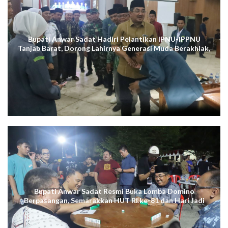
Bupati Anwar Sadat Hadiri Pelantikan IPNU-IPPNU
Tanjab Barat, Dorong Lahirnya Generasi Muda Berakhlak,
Cerdas Digital, dan Berdaya Saing
Bupati Anwar Sadat Resmi Buka Lomba Domino
Berpasangan, Semarakkan HUT RI ke-81 dan Hari Jadi
ke-61 Tanjab Barat