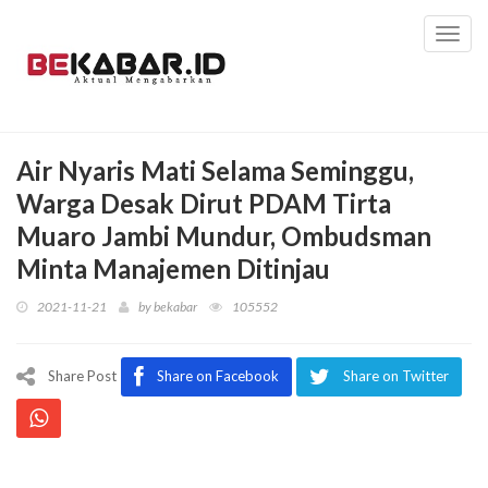
Toggl
navig
Air Nyaris Mati Selama Seminggu,
Warga Desak Dirut PDAM Tirta
Muaro Jambi Mundur, Ombudsman
Minta Manajemen Ditinjau
2021-11-21
by
bekabar
105552
Share Post
Share on Facebook
Share on Twitter