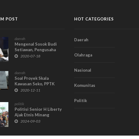
M POST
HOT CATEGORIES
daerah
Daerah
Mengenal Sosok Budi
Setiawan, Pengusaha
Olahraga
Sukses dari Jambi
2020-07-18
Nasional
daerah
Soal Proyek Skala
Kawasan Seko, PPTK
Komunitas
Mendadak Bungkam
2020-12-11
Politik
politik
Politisi Senior H Liberty
Ajak Etnis Minang
Dukung Antos-Lendra
2024-09-03