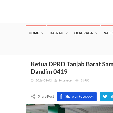
HOME
DAERAH
OLAHRAGA
NASI
Ketua DPRD Tanjab Barat Samb
Dandim 0419
2026-01-02
by
bekabar
34902
Share Post
Share on Facebook
S