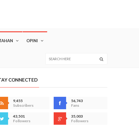
TAHAN
OPINI
TAY CONNECTED
9,455
56,743
Subscribers
Fans
43,501
35,003
Followers
Followers