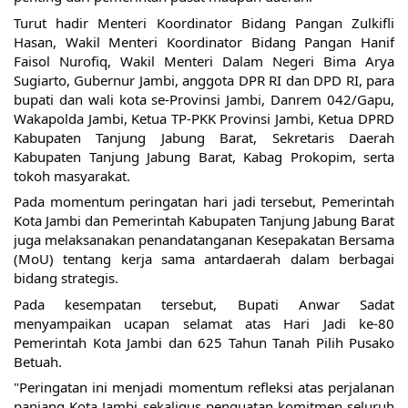
Turut hadir Menteri Koordinator Bidang Pangan Zulkifli 
Hasan, Wakil Menteri Koordinator Bidang Pangan Hanif 
Faisol Nurofiq, Wakil Menteri Dalam Negeri Bima Arya 
Sugiarto, Gubernur Jambi, anggota DPR RI dan DPD RI, para 
bupati dan wali kota se-Provinsi Jambi, Danrem 042/Gapu, 
Wakapolda Jambi, Ketua TP-PKK Provinsi Jambi, Ketua DPRD 
Kabupaten Tanjung Jabung Barat, Sekretaris Daerah 
Kabupaten Tanjung Jabung Barat, Kabag Prokopim, serta 
tokoh masyarakat.
Pada momentum peringatan hari jadi tersebut, Pemerintah 
Kota Jambi dan Pemerintah Kabupaten Tanjung Jabung Barat 
juga melaksanakan penandatanganan Kesepakatan Bersama 
(MoU) tentang kerja sama antardaerah dalam berbagai 
bidang strategis.
Pada kesempatan tersebut, Bupati Anwar Sadat 
menyampaikan ucapan selamat atas Hari Jadi ke-80 
Pemerintah Kota Jambi dan 625 Tahun Tanah Pilih Pusako 
Betuah.
"Peringatan ini menjadi momentum refleksi atas perjalanan 
panjang Kota Jambi sekaligus penguatan komitmen seluruh 