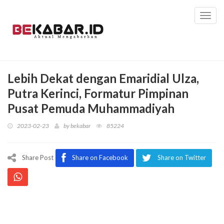
Toggl
navig
Lebih Dekat dengan Emaridial Ulza,
Putra Kerinci, Formatur Pimpinan
Pusat Pemuda Muhammadiyah
2023-02-23
by
bekabar
85224
Share Post
Share on Facebook
Share on Twitter